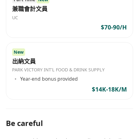
兼職會計文員
UC
$70-90/H
New
出納文員
PARK VICTORY INT'L FOOD & DRINK SUPPLY
Year-end bonus provided
$14K-18K/M
Be careful