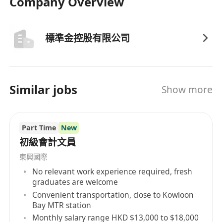
Company Overview
標準金控股有限公司
Similar jobs
Show more
Part Time
New
初級會計文員
東興國際
No relevant work experience required, fresh
graduates are welcome
Convenient transportation, close to Kowloon
Bay MTR station
Monthly salary range HKD $13,000 to $18,000