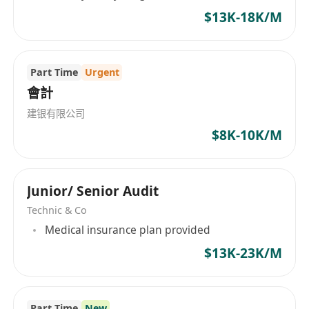
$13K-18K/M
Part Time
Urgent
會計
建银有限公司
$8K-10K/M
Junior/ Senior Audit
Technic & Co
Medical insurance plan provided
$13K-23K/M
Part Time
New