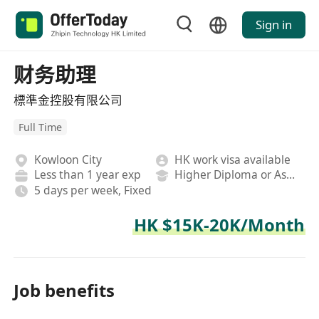
Sign in
财务助理
標準金控股有限公司
Full Time
Kowloon City
HK work visa available
Less than 1 year exp
Higher Diploma or Associate Degree
5 days per week, Fixed
HK $15K-20K/Month
Job benefits