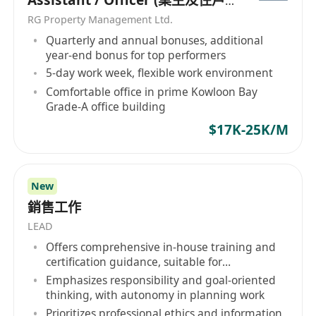
Assistant / Officer (業主及住戶
工作地點位於尖沙咀核心商業區，交通便利，鄰
關係助理/主任）
近港鐵站及主要公共交通樞紐。
RG Property Management Ltd.
Quarterly and annual bonuses, additional
year-end bonus for top performers
5-day work week, flexible work environment
Comfortable office in prime Kowloon Bay
Grade-A office building
$17K-25K/M
New
銷售工作
LEAD
Offers comprehensive in-house training and
certification guidance, suitable for
inexperienced applicants
Emphasizes responsibility and goal-oriented
thinking, with autonomy in planning work
Prioritizes professional ethics and information