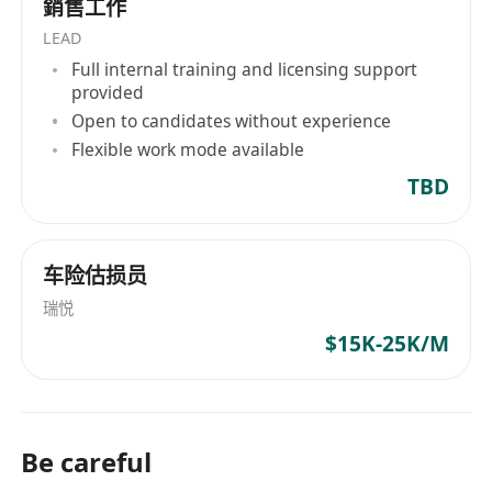
銷售工作
LEAD
Full internal training and licensing support
provided
Open to candidates without experience
Flexible work mode available
TBD
车险估损员
瑞悦
$15K-25K/M
Be careful