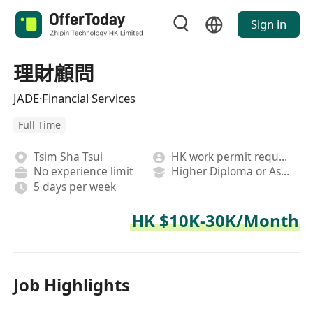
Sign in
理財顧問
JADE·Financial Services
Full Time
Tsim Sha Tsui
HK work permit required
No experience limit
Higher Diploma or Associate Degree
5 days per week
HK $10K-30K/Month
Job Highlights