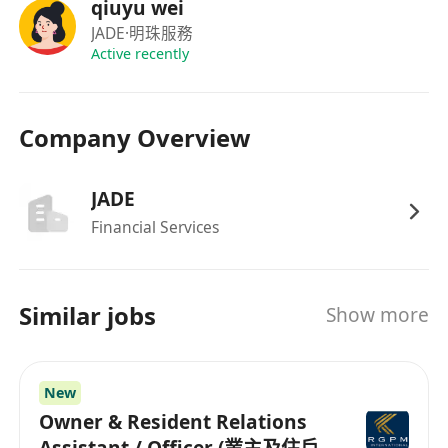
持有或願意於入職後六個月內考取香港保險業聯
qiuyu wei
會認可之「保險中介人考試」（IIQE）第1、3、
JADE
·明珠服務
2、4卷，並申領保險代理牌照。
Active recently
福利
Company Overview
五天工作週，每日工作時間為09:45–17:00，彈
性工時安排，支援混合工作模式（辦公室、在家
工作及外出客戶拜訪）。
JADE
具競爭力薪酬結構：月薪範圍港幣10,000–
Financial Services
30,000元＋高比例佣金回贈，無封頂，收入上不
設限。
提供全面職業發展路徑，包括專業認證資助、內
Similar jobs
Show more
部導師制、客戶資源分配及團隊協作支持。
適用於多種在港合法工作身份，包括香港永久居
民、高才通、優才通、IANG及受養人簽證持有
New
人。
Owner & Resident Relations