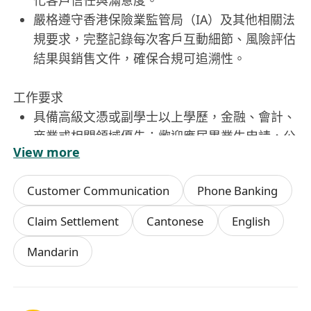
化客戶信任與滿意度。
嚴格遵守香港保險業監管局（IA）及其他相關法
規要求，完整記錄每次客戶互動細節、風險評估
結果與銷售文件，確保合規可追溯性。
工作要求
具備高級文憑或副學士以上學歷，金融、會計、
商業或相關領域優先；歡迎應屆畢業生申請，公
View more
司提供系統化培訓與考牌支援。
流利使用廣東話、普通話及英語進行專業溝通，
Customer Communication
Phone Banking
能獨立撰寫中英文理財建議書及客戶報告。
對保險經紀業務具高度熱忱與服務意識，具備主
Claim Settlement
Cantonese
English
動開拓能力、優秀人際洞察力及穩健的抗壓性。
Mandarin
熟悉香港保險市場產品架構、監管框架（如《保
險中介人資格準則》）及常見財富管理工具者優
先。