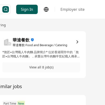
Sign In
Employer site
ring
華達餐飲
華達餐飲·Food and Beverage / Catering
*熬匠▪︎台灣職人牛肉麵 品牌簡介* 位於香港鬧市中的「熬
匠▪︎台灣職人牛肉麵」，承襲台灣牛肉麵半世紀職人傳承，
以「熬湯工藝」為核心，打造每碗都是藝術品的紅燒牛肉
麵。我們深信，頂級湯頭源自全球精選牛肉與12小時蒸熬
View all 8 job(s)
極致工藝，呈現入口即化的肉感與層次分明的滋味。 本店
嚴選來自日本和牛、美國安格斯牛、等不同國家優質牛
肉，每種牛源因產地氣候飼養方式而擁有獨特風味。我們
更講究「牛不同部位，烹調方式不同」——腱子肉適合長
imilar jobs
時間慢燉釋放膠質，牛肩胛保留油花入口即化，牛腩滷製
後軟嫩入味，牛筋燉煮後Q彈有勁。職人依部位特性，運
用蒸、燉、滷、慢煮等12種技藝方法，確保每一塊牛肉完
美呈現其天然肉感與風味。 蒸制精華湯 招牌湯頭更是熬匠
的靈魂所在！我們選用鮮牛骨、美國牛大骨、牛髓骨，牛
Part Time
New