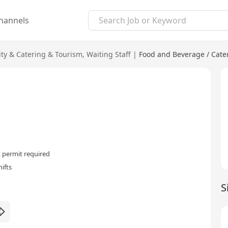
hannels
ity & Catering & Tourism
,
Waiting Staff
|
Food and Beverage / Cate
 permit required
ifts
S