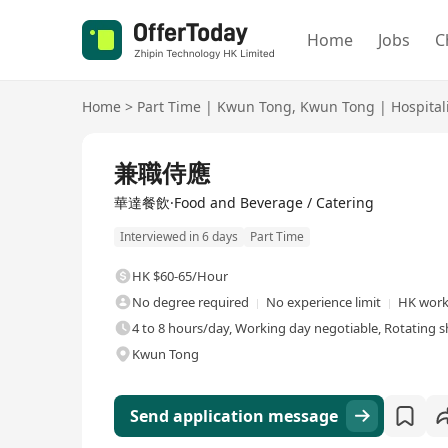
Home
Jobs
C
Home
>
Part Time
|
Kwun Tong
,
Kwun Tong
|
Hospital
兼職侍應
華達餐飲·Food and Beverage / Catering
Interviewed in 6 days
Part Time
HK $60-65/Hour
No degree required
No experience limit
HK work
4 to 8 hours/day, Working day negotiable, Rotating sh
Kwun Tong
Send application message