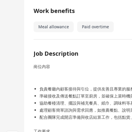
Work benefits
Meal allowance
Paid overtime
Job Description
崗位內容
負責餐廳內顧客接待與引位，提供友善且專業的服
準確接收及傳送餐點訂單至廚房，並確保上菜時機
協助餐檯清理、擺設與補充餐具、紙巾、調味料等
處理顧客簡單諮詢與需求回應，如推薦餐點、說明
配合團隊完成開店準備與收店結算工作，包括點貨
工作要求