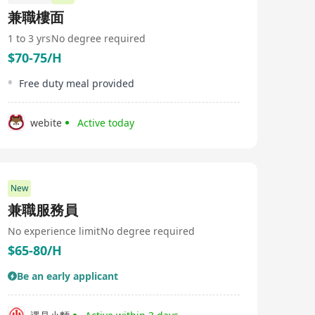
筋腩經12小時高溫蒸氣蒸煮技術，萃取出清透澄淨的高湯
兼職樓面
底座，再融入台灣老兵世代傳承的18種香料（八角、桂
皮、陳皮、草果等）慢熬12小時而成。雙重12小時工藝，
1 to 3 yrs
No degree required
讓牛骨精華完全釋放，湯頭濃而不膩，清而不淡，入口先
$70-75/H
是牛髓鮮甜，尾韻留香料回甘。 每碗熬匠紅燒牛肉麵，都
是職人手藝結晶：手工刀切寬麵Q彈有嚼勁，配料精準分
盤，湯頭現熬現上桌。無論是腱子肉軟嫩入味版、肋眼油
Free duty meal provided
花綻放版，還是綜合職人盤，每一口都是台灣老店的濃厚
記憶與現代工藝的完美融合。 熬匠不只賣牛肉麵，更傳遞
台灣職人精神——對食材的尊重，對工藝的堅持，對滋味
webite
Active today
的執著。歡迎來一碗熬匠，體驗台灣牛肉麵的真正境界！
New
兼職服務員
No experience limit
No degree required
$65-80/H
Be an early applicant