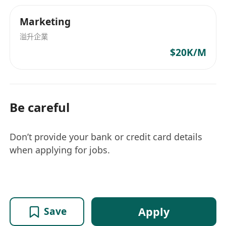
Marketing
溢升企業
$20K/M
Be careful
Don’t provide your bank or credit card details
when applying for jobs.
Apply
Save