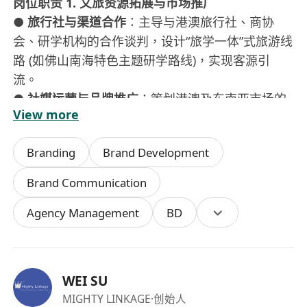
岗位职责
1. 文旅资源拓展与市场推广
●
旅行社与渠道合作
：主导与港澳旅行社、商协
会、研学机构的合作谈判，设计“旅学一体”式旅游线
路 (如佛山南海特色主题研学路线)，实现客源引
流。
●
社媒运营与品牌推广
：策划港澳及东南亚市场的
View more
线上线下推广活动，联合本地KOL、媒体开展佛山
文旅资源探店、内容营销，提升大湾区文旅项目知
Branding
Brand Development
名度。
●
政策资源对接
：熟悉《粤港澳大湾区文化和旅游
Brand Communication
发展规划》等政策，争取粤港澳大湾区联合监管协
Agency Management
BD
作体、旅游教育培训基地等政策支持。现身旅游展
览、校园社区、企业协会做宣传推广。
●
研学项目拓展
：针对客户群体，设计与岭南文
化、龙舟文化、醒狮功夫、西樵山、广东千古情、
WEI SU
AIGC、生态科技、人工智能、新能源材料、低空经
MIGHTY LINKAGE
·创始人