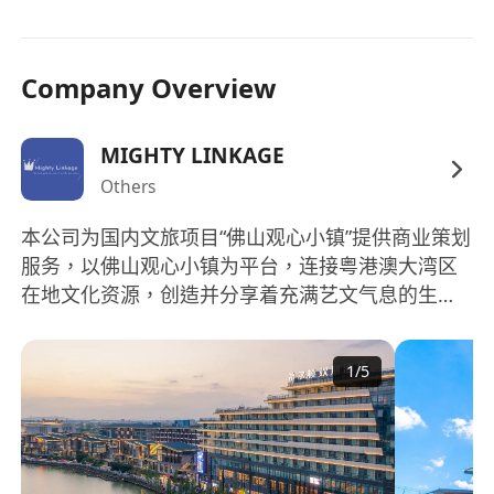
济相关的研学课程，对接学校及教育机构，推动项
目规模化运营。
Company Overview
2. 跨境电商业务搭建
●
海外市场开拓
：制定文创品牌出海策略，通过TK
MIGHTY LINKAGE
Shop、Kickstarter、小红书等平台拓展东南亚及欧
Others
美市场，整合供应链、物流及跨境支付资源。
●
数字化营销
：主导海外社交媒体（TikTok、
本公司为国内文旅项目“佛山观心小镇”提供商业策划
Instagram）内容运营、广告投放及KOL合作，实现
服务，以佛山观心小镇为平台，连接粤港澳大湾区
品牌曝光与销售转化。
在地文化资源，创造并分享着充满艺文气息的生活
●
跨境团队管理
：组建香港本地电商运营团队，协
体验。无论是在旅行、休闲、还是文化艺术领域，
调内地供应链与海外营销端协作，优化成本与效
都将为您打造一个独一无二的精神家园，做您的”生
1
/
5
率。
活方式提案者“。
资历
行业经验
：