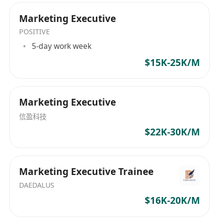
● 对海外消费趋势敏感，能快速调整出海策略。
资源支持：
Marketing Executive
●
跨文化沟通
：流利粤语、普通话及英语，英语需
POSITIVE
具备商务写作能力，可高效对接港澳与国际合作伙
5-day work week
伴。
$15K-25K/M
●
战略与执行力
：具备数据驱动决策能力，能同时
推进长期战略规划与短期项目落地。
资源支持
：
Marketing Executive
● 提供香港办公场地、跨境差旅预算及本地团队搭
信盈科技
建权限。
$22K-30K/M
● 开放内地总部电商供应链资源及佛山项目政府关
系网络。
Marketing Executive Trainee
DAEDALUS
$16K-20K/M