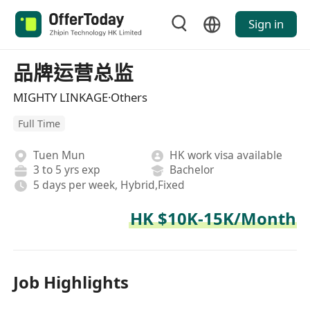
Sign in
品牌运营总监
MIGHTY LINKAGE·Others
Full Time
Tuen Mun
HK work visa available
3 to 5 yrs exp
Bachelor
5 days per week, Hybrid,Fixed
HK $10K-15K/Month
Job Highlights