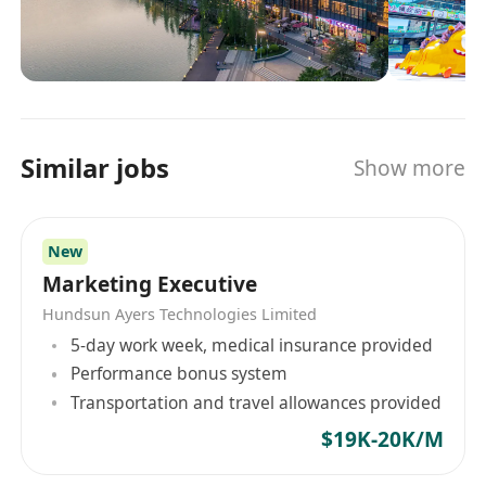
● 5年以上文旅项目统筹经验，曾主导国内知名文旅
项目（如主题公园、特色小镇等）的运营或推广，
熟悉研学旅游、高端定制游等业态。
● 3年以上电商运营经验，熟悉抖音/小红书/OTA平
台运营、直播带货、跨境电商搭建等流程，有成功
出海案例者优先。
Similar jobs
Show more
● 在国内知名广告公司或甲方品牌有1-3年经验更
佳。
资源网络
：
New
● 积累港澳旅行社、商协会、KOC平台资源，熟悉
Marketing Executive
东南亚市场推广渠道。
Hundsun Ayers Technologies Limited
● 拥有跨境供应链、海外电商平台或数字营销服务
5-day work week, medical insurance provided
团队资源。
Performance bonus system
政策与市场洞察
：
Transportation and travel allowances provided
● 熟练掌握粤港澳大湾区文旅产业政策，能借助政
$19K-20K/M
策红利推动业务。