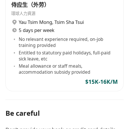
侍应生（外劳）
環球人力資源
Yau Tsim Mong
,
Tsim Sha Tsui
5 days per week
No relevant experience required, on-job
training provided
Entitled to statutory paid holidays, full-paid
sick leave, etc
Meal allowance or staff meals,
accommodation subsidy provided
$15K-16K/M
Be careful