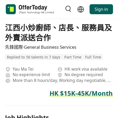
Sign in
江西小炒廚師、店長、服務員及
外賣派送合作
先鋒國際·General Business Services
Replied to 56 talents in 7 days
Part Time
Full Time
Yau Ma Tei
HK work visa available
No experience limit
No degree required
More than 8 hours/day, Working day negotiable, Hybrid
HK $15K-45K/Month
Job Highlights