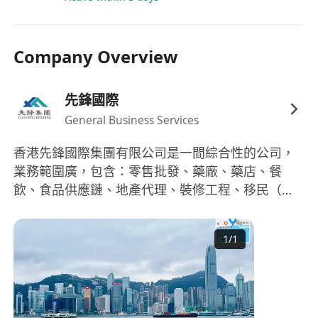
維持服務一致性
服務員需具良好溝通禮儀與服務意識，反應敏
Company Overview
捷，能適應快節奏環境；具基本粵語會話能力，
懂普通話者更佳
外賣派送合作夥伴需自備合規交通工具（電單
先鋒國際
車/單車）、智能手機及穩定網絡，熟悉常用外
General Business Services
賣平臺操作界面，重視時間管理與客戶體驗
香港先鋒國際集團有限公司是一間綜合性的公司，
全體職位均須具責任心、團隊精神及學習意願，
業務範圍廣，包含：零售批發、藥廠、藥店、餐
願意接受江西菜系文化與營運標準培訓
飲、食品供應鏈、地產代理、裝修工程、移民（職
持有效香港身份證或合法工作簽證，可即時到崗
業介紹所）、人工智慧、跨境電商等綜合性業務。
者優先考慮
1
/
1