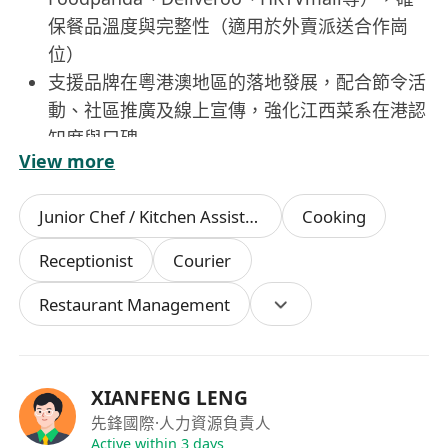
保餐品溫度與完整性（適用於外賣派送合作崗
位）
支援品牌在粵港澳地區的落地發展，配合節令活
動、社區推廣及線上宣傳，強化江西菜系在港認
知度與口碑
View more
遵守食品安全規範、衛生條例及消防要求，落實
每日清潔消毒與記錄，保障營運合規性
Junior Chef / Kitchen Assistant
Cooking
工作要求
Receptionist
Courier
Restaurant Management
廚師需具備中式熱炒實務經驗，熟悉江西菜風味
特色（如贛南小炒、鄱陽湖魚鮮、米粉類主食
等），能獨立完成備料、烹製及出餐流程；持有
效香港食物業牌照或可配合辦理者優先
XIANFENG LENG
店長需有至少2年餐飲現場管理經驗，具基本財
先鋒國際
·人力資源負責人
務觀念與團隊帶領能力，能應對高峯營運壓力並
Active within 3 days