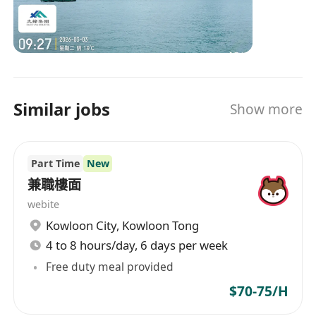
Similar jobs
Show more
Part Time
New
兼職樓面
webite
Kowloon City
,
Kowloon Tong
4 to 8 hours/day, 6 days per week
Free duty meal provided
$70-75/H