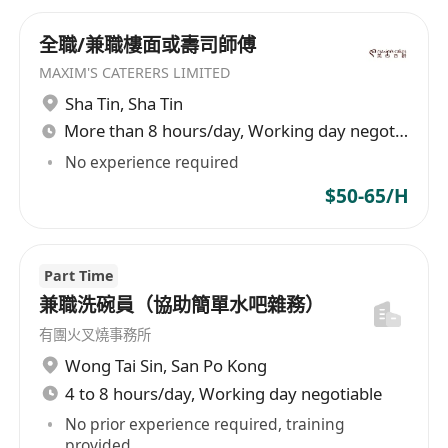
全職/兼職樓面或壽司師傅
MAXIM'S CATERERS LIMITED
Sha Tin
,
Sha Tin
More than 8 hours/day, Working day negotiable
No experience required
$50-65/H
Part Time
兼職洗碗員（協助簡單水吧雜務）
有團火叉燒事務所
Wong Tai Sin
,
San Po Kong
4 to 8 hours/day, Working day negotiable
No prior experience required, training
provided