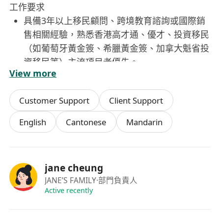
工作要求
具備3年以上移民顧問、跨境教育諮詢或國際銷
售相關經驗，熟悉香港高才通、優才、投資移民
（如葡萄牙黃金簽、希臘黃金簽、加拿大魁省投
資移民等）主流項目者優先。
View more
精通中英文書面及口語表達，能獨立撰寫政策解
讀簡報、客戶提案及合約文件；粵語流利者尤
Customer Support
Client Support
佳。
具備強大的客戶需求洞察力與跨文化溝通能力，
English
Cantonese
Mandarin
擅長處理高淨值客戶的複雜個案與多層級決策流
程。
熟悉移民法規基本框架，能準確辨識政策風險與
jane cheung
合規邊界，並與持牌律師或官方機構高效協作。
JANE’S FAMILY
·部門負責人
具備目標導向思維與團隊協作精神，能承受業務
Active recently
壓力，適應階段性出差與跨時區客戶會議安排。