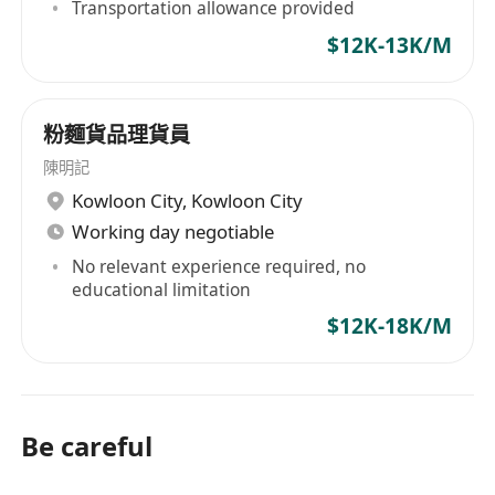
Transportation allowance provided
$12K-13K/M
粉麵貨品理貨員
陳明記
Kowloon City
,
Kowloon City
Working day negotiable
No relevant experience required, no
educational limitation
$12K-18K/M
Be careful