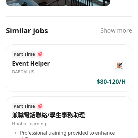
Similar jobs
Show more
Part Time
Event Helper
DAEDALUS
$80-120/H
Part Time
兼職電話聯絡/學生事務助理
Hooha Learning
Professional training provided to enhance