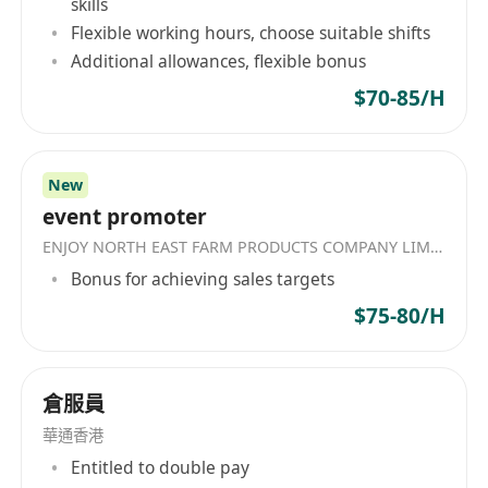
skills
Flexible working hours, choose suitable shifts
Additional allowances, flexible bonus
$70-85/H
New
event promoter
ENJOY NORTH EAST FARM PRODUCTS COMPANY LIMITED
Bonus for achieving sales targets
$75-80/H
倉服員
華通香港
Entitled to double pay