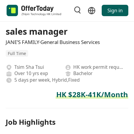
Sign in
sales manager
JANE’S FAMILY·General Business Services
Full Time
Tsim Sha Tsui
HK work permit required
Over 10 yrs exp
Bachelor
5 days per week, Hybrid,Fixed
HK $28K-41K/Month
Job Highlights