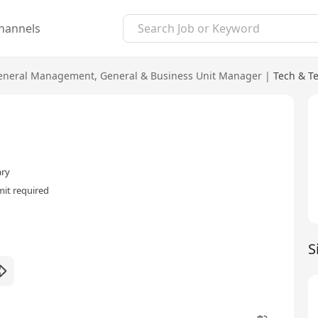
hannels
eneral Management
,
General & Business Unit Manager
|
Tech & T
ary
it required
S