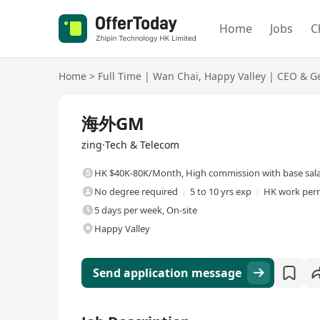
Home
Jobs
C
Home
>
Full Time
|
Wan Chai
,
Happy Valley
|
CEO & G
Full Time
海外GM
zing·Tech & Telecom
HK $40K-80K/Month
,
High commission with base sal
No degree required
5 to 10 yrs exp
HK work perm
5 days per week, On-site
Happy Valley
Send application message