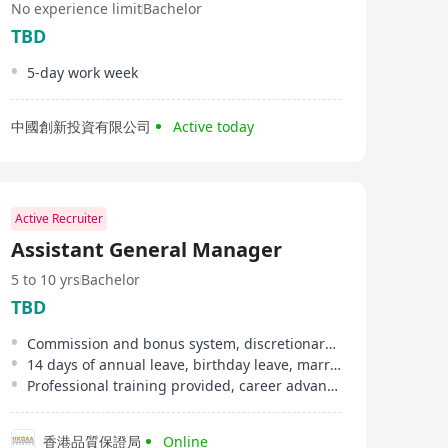
No experience limit
Bachelor
TBD
5-day work week
中國創新投資有限公司
Active today
Active Recruiter
Assistant General Manager
5 to 10 yrs
Bachelor
TBD
Commission and bonus system, discretionary bonus
14 days of annual leave, birthday leave, marriage leave, etc
Professional training provided, career advancement opportunities to directorate level
香港品質保證局
Online