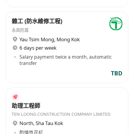
雜工 (防水維修工程)
永高防漏
Yau Tsim Mong
,
Mong Kok
6 days per week
Salary payment twice a month, automatic
transfer
TBD
助理工程師
TEN LOONG CONSTRUCTION COMPANY LIMITED
North
,
Sha Tau Kok
酌情性花紅