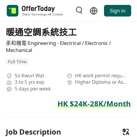
Sign in
暖通空調系統技工
承和機電·Engineering - Electrical / Electronic /
Mechanical
Full Time
So Kwun Wat
HK work permit required
3 to 5 yrs exp
Higher Diploma or Associate Degree
5 days per week
HK $24K-28K/Month
Job Description