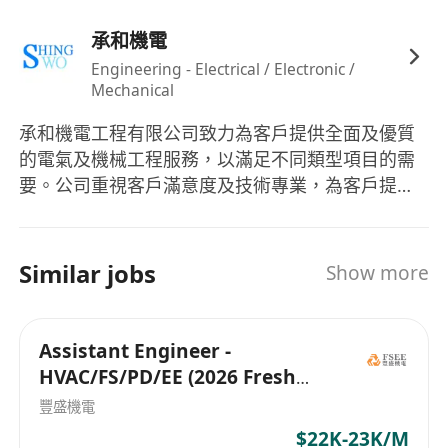
承和機電
Engineering - Electrical / Electronic /
Mechanical
承和機電工程有限公司致力為客戶提供全面及優質
的電氣及機械工程服務，以滿足不同類型項目的需
要。公司重視客戶滿意度及技術專業，為客戶提供
可靠、創新及具成本效益的工程方案，涵蓋安裝、
操作及維修保養等範疇。 本公司專業團隊由具多年
實戰經驗及註冊資格的電工及機械技術人員組成，
Similar jobs
Show more
精於電氣及機械裝置的安裝、操作及保養維修工
作，能按客戶的運作需要提供度身訂造的技術方
案，提升系統效能及節能表現。 承和非常重視工程
Assistant Engineer -
質量、安全及合規性，嚴格遵從機電工程署及相關
HVAC/FS/PD/EE (2026 Fresh
法例及行業標準，確保提供安全可靠的服務。公司
Grad)
豐盛機電
致力與客戶建立長遠合作關係，以穩定的工程表現
$22K-23K/M
及專業服務，達致並超越合約及服務要求。