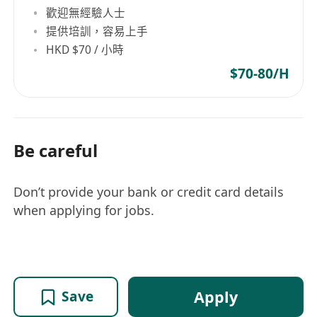
歡迎無經驗人士
提供培訓，容易上手
HKD $70 / 小時
$70-80/H
Be careful
Don’t provide your bank or credit card details
when applying for jobs.
Apply
Save