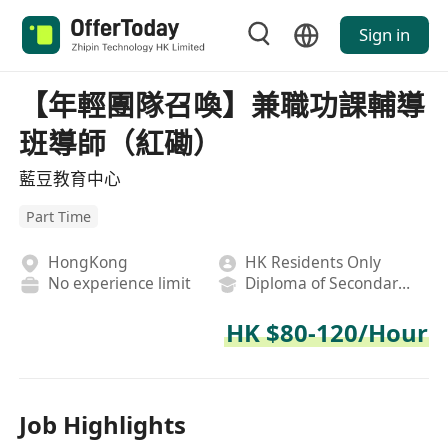
Sign in
【年輕團隊召喚】兼職功課輔導
班導師（紅磡）
藍豆教育中心
Part Time
HongKong
HK Residents Only
No experience limit
Diploma of Secondary School
HK $80-120/Hour
Job Highlights