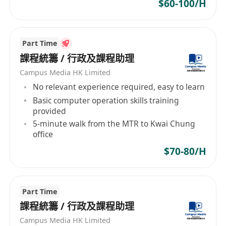
$60-100/H
Part Time
課程統籌 / 行政及課程助理
Campus Media HK Limited
No relevant experience required, easy to learn
Basic computer operation skills training
provided
5-minute walk from the MTR to Kwai Chung
office
$70-80/H
Part Time
課程統籌 / 行政及課程助理
Campus Media HK Limited