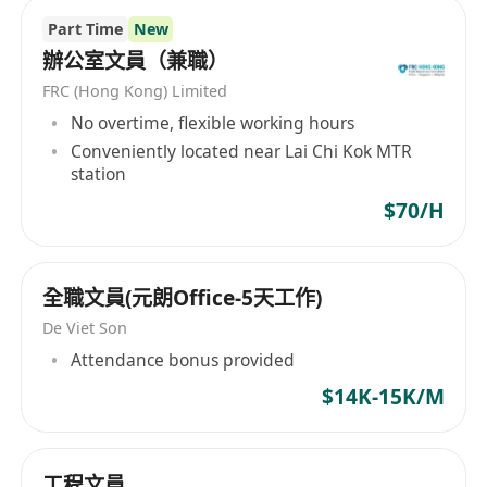
Part Time
New
辦公室文員（兼職）
FRC (Hong Kong) Limited
No overtime, flexible working hours
Conveniently located near Lai Chi Kok MTR
station
$70/H
全職文員(元朗Office-5天工作)
De Viet Son
Attendance bonus provided
$14K-15K/M
工程文員