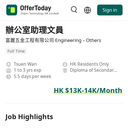
Sign in
辦公室助理文員
富麗五金工程有限公司·Engineering – Others
Full Time
Tsuen Wan
HK Residents Only
1 to 3 yrs exp
Diploma of Secondary School
5.5 days per week
HK $13K-14K/Month
Job Highlights