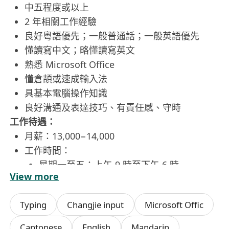
中五程度或以上
2 年相關工作經驗
良好粵語優先；一般普通話；一般英語優先
懂讀寫中文；略懂讀寫英文
熟悉 Microsoft Office
懂倉頡或速成輸入法
具基本電腦操作知識
良好溝通及表達技巧、有責任感、守時
工作待遇：
月薪：13,000−14,000
工作時間：
星期一至五：上午 9 時至下午 6 時
View more
星期六：上午 9 時至下午 1 時
每週工作 5 天至 5 天半
Typing
Changjie input
Microsoft Offic
每天工作 9 小時
無需超時工作
Cantonese
English
Mandarin