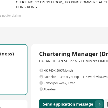
OFFICE NO. 12 ON 19 FLOOR,, HO KING COMMERCIAL CE
HONG KONG
 not for dialing
Full Time
Chartering Manager (Dr
iness)
DAI AN OCEAN SHIPPING COMPANY LIMITED·F
HK $40K-50K/Month
Bachelor
3 to 5 yrs exp
HK work visa avai
5 days per week, Fixed
Aberdeen
Send application message