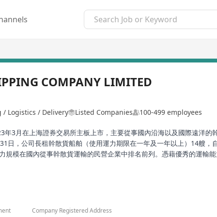
hannels
IPPING COMPANY LIMITED
/ Logistics / Delivery
Listed Companies
100-499 employees
23年3月在上海證券交易所主板上市，主要從事國內沿海以及國際遠洋的幹散貨
月31日，公司長租幹散貨船舶（使用運力期限在一年及一年以上）14艘，
，運力規模在國內從事幹散貨運輸的民營企業中排名前列。憑藉優秀的運輸
大安海運有限公司為福建海通發展的香港分公司。
ment
Company Registered Address