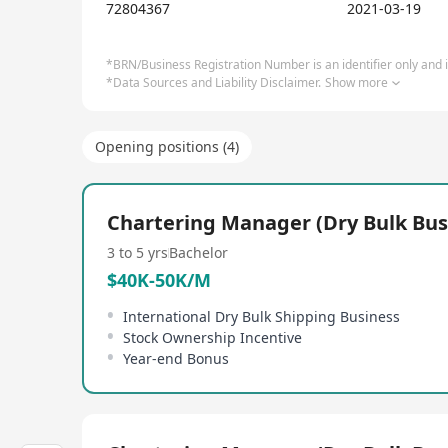
72804367
2021-03-19
*BRN/Business Registration Number is an identifier only and is
*Data Sources and Liability Disclaimer.
Show more
Opening positions (4)
Chartering Manager (Dry Bulk Bus
3 to 5 yrs
Bachelor
$40K-50K/M
International Dry Bulk Shipping Business
Stock Ownership Incentive
Year-end Bonus