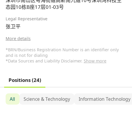
深圳市南山区粤海街道高新南九道10号深圳湾科技生
态园10栋B座17层01-03号
Legal Representative
张卫平
More details
*BRN/Business Registration Number is an identifier only
and is not for dialing
*Data Sources and Liability Disclaimer.
Show more
Positions (24)
All
Science & Technology
Information Technology