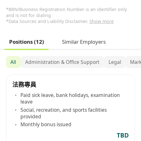
*BRN/Business Registration Number is an identifier only
and is not for dialing
*Data Sources and Liability Disclaimer.
Show more
Positions (12)
Similar Employers
All
Administration & Office Support
Legal
Mark
法務專員
Paid sick leave, bank holidays, examination
leave
Social, recreation, and sports facilities
provided
Monthly bonus issued
TBD