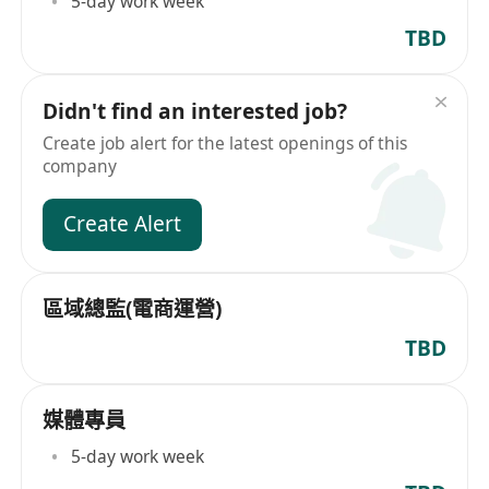
5-day work week
TBD
Didn't find an interested job?
Create job alert for the latest openings of this
company
Create Alert
區域總監(電商運營)
TBD
媒體專員
5-day work week