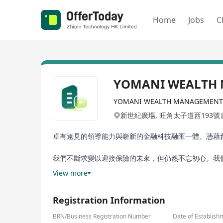
Home
Jobs
C
YOMANI WEALTH 
YOMANI WEALTH MANAGEMENT
新世紀廣場, 旺角太子道西193號
卓有遠見的領導能力與嶄新的金融科技融匯一體。憑藉
我們不斷求變以迎接保險的未來，但仍然不忘初心。我
以作出審慎和明智決策。
View more
我們深信，每個人都應擁有掌握自己未來的能力及自主
Registration Information
縱然未來變化不定，我們仍有信心掌握未來。
BRN/Business Registration Number
Date of Establish