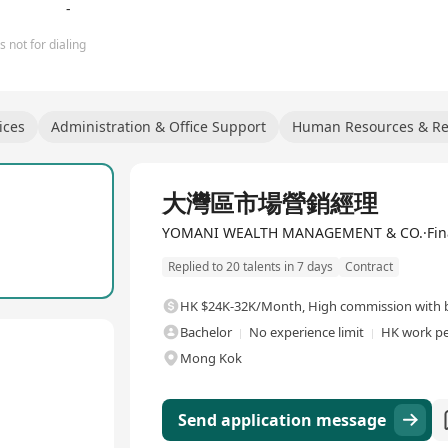
-
 not for dialing
ices
Administration & Office Support
Human Resources & Re
Full Time
大灣區市場營銷經理
YOMANI WEALTH MANAGEMENT & CO.·Finan
Replied to 20 talents in 7 days
Contract
HK $24K-32K/Month
,
High commission with b
Bachelor
No experience limit
HK work pe
Mong Kok
Send application message