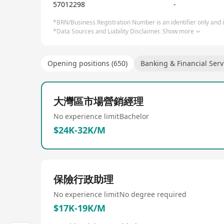
57012298
-
*BRN/Business Registration Number is an identifier only and is
*Data Sources and Liability Disclaimer.
Show more
Opening positions (650)
Banking & Financial Serv
大灣區市場營銷經理
No experience limit
Bachelor
$24K-32K/M
保險行政助理
No experience limit
No degree required
$17K-19K/M