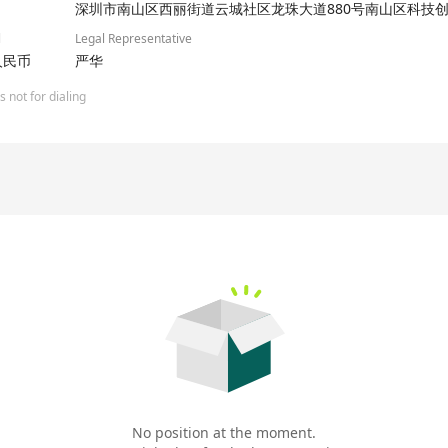
房地产、制造业等行业的领先企业。公司在以信息技术助推客户的商业升级
深圳市南山区西丽街道云城社区龙珠大道880号南山区科技创新
优质客户进行业务全价值链的紧密合作，营造良好生态，用创新来共同改
l
Legal Representative
万人民币
严华
 not for dialing
No position at the moment.