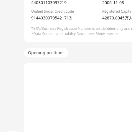
法本信息客户遍布金融、互联网、通信、物流、航空、
440301103097219
2006-11-08
形成了丰富而优秀的客户资源。在未来，我们将通过和
Unified Social Credit Code
Registered Capita
91440300795421713J
42870.8945
*BRN/Business Registration Number is an identifier only and is
*Data Sources and Liability Disclaimer.
Show more
Opening positions