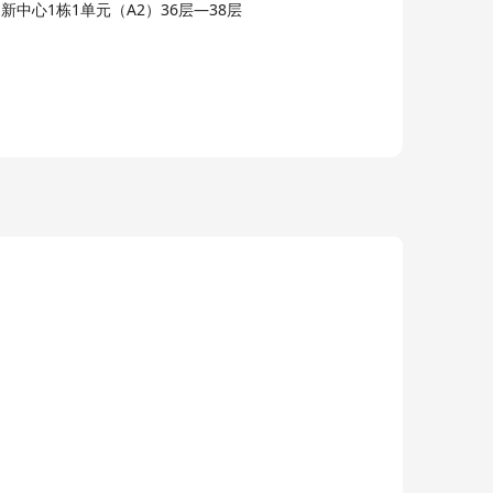
中，采用“匹配、联合”的战略与客户做深度合作，从而
中心1栋1单元（A2）36层—38层
变世界。