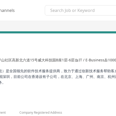
hannels
山社区高新北六道15号威大科技园B座1层-6层
IT / E-Business
1000
息）是全国领先的软件技术服务提供商，致力于通过创新技术服务帮助客户
位于中国深圳，目前公司在香港设有子公司，在北京、上海、广州、南京、杭
务。
富的实战技术资源、专业人才资源、标杆客户资源，并构建了逐步成熟的
技术，是首批对大数据、云计算、物联网、人工智能、移动、社交、信息
场景做深入研究，以洞察行业特性和本质，开发并成功实践行业解决方案
ment
Company Registered Address