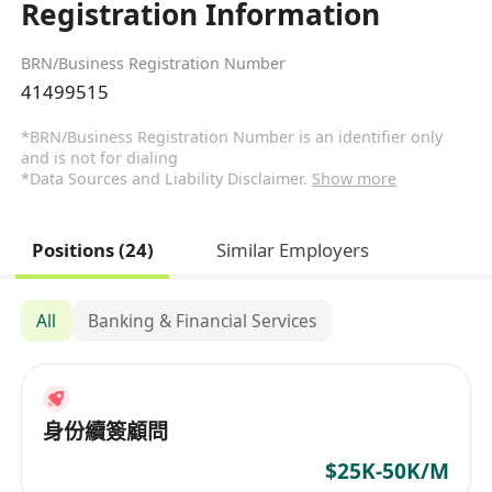
Registration Information
BRN/Business Registration Number
41499515
*BRN/Business Registration Number is an identifier only
and is not for dialing
*Data Sources and Liability Disclaimer.
Show more
Positions (24)
Similar Employers
All
Banking & Financial Services
身份續簽顧問
$25K-50K/M