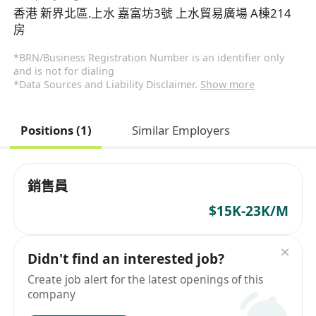
香港 新界北區.上水 嘉富坊3號 上水貿易廣場 A棟214
房
*BRN/Business Registration Number is an identifier only
and is not for dialing
*Data Sources and Liability Disclaimer.
Show more
Positions (1)
Similar Employers
銷售員
$15K-23K/M
Didn't find an interested job?
Create job alert for the latest openings of this
company