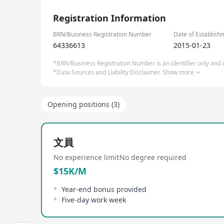
1/1
Registration Information
BRN/Business Registration Number
Date of Establish
64336613
2015-01-23
*BRN/Business Registration Number is an identifier only and is
*Data Sources and Liability Disclaimer.
Show more
Opening positions (3)
文員
No experience limit
No degree required
$15K/M
Year-end bonus provided
Five-day work week