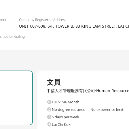
ment
Company Registered Address
UNIT 607-608, 6/F, TOWER B, 83 KING LAM STREET, LA
 not for dialing
Full Time
文員
中信人才管理服務有限公司·Human Resources Ma
HK $15K/Month
No degree required
No experience limit
5 days per week
Lai Chi Kok